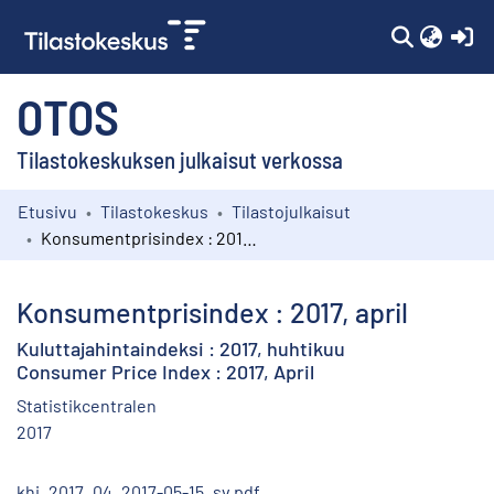
(c
OTOS
Tilastokeskuksen julkaisut verkossa
Etusivu
Tilastokeskus
Tilastojulkaisut
Kokoelmat
Konsumentprisindex : 2017, april
Selaa
Konsumentprisindex : 2017, april
Kuluttajahintaindeksi : 2017, huhtikuu
Consumer Price Index : 2017, April
Statistikcentralen
2017
khi_2017_04_2017-05-15_sv.pdf