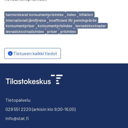
Avainsanat
harmoniserat konsumentprisindex
index
inflation
internationell jämförelse
koefficient för penningvärde
konsumentpriser
konsumentprisindex
levnadskostnader
levnadskostnadsindex
priser
prisindex
Tietueen kaikki tiedot
Tietopalvelu
029 551 2220
(arkisin klo 9.00-16.00)
info@stat.fi