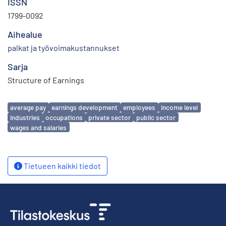
ISSN
1799-0092
Aihealue
palkat ja työvoimakustannukset
Sarja
Structure of Earnings
Avainsanat
average pay
earnings development
employees
income level
industries
occupations
private sector
public sector
wages and salaries
Tietueen kaikki tiedot