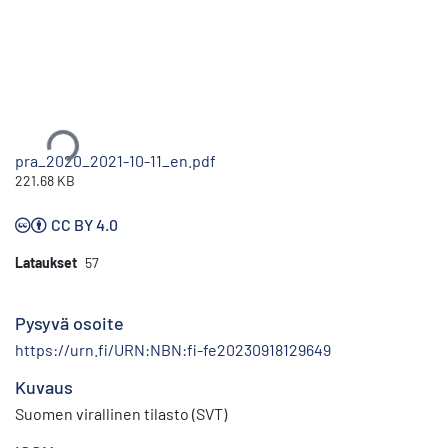
Ladataan...
pra_2020_2021-10-11_en.pdf
221.68 KB
CC BY 4.0
Lataukset
57
Pysyvä osoite
https://urn.fi/URN:NBN:fi-fe20230918129649
Kuvaus
Suomen virallinen tilasto (SVT)