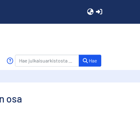
(current)
Hae
en osa