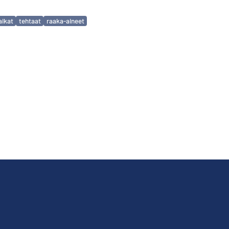
aikat
tehtaat
raaka-aineet