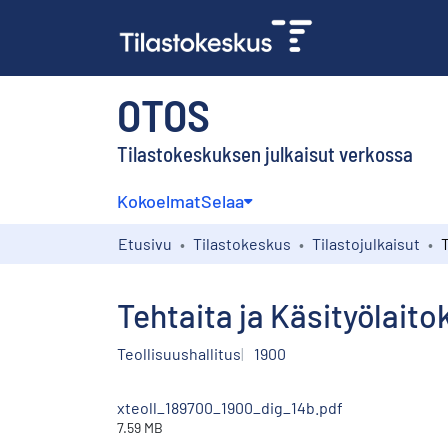
OTOS
Tilastokeskuksen julkaisut verkossa
Kokoelmat
Selaa
Etusivu
Tilastokeskus
Tilastojulkaisut
Tehtaita ja Käsityölait
Teollisuushallitus
1900
xteoll_189700_1900_dig_14b.pdf
7.59 MB