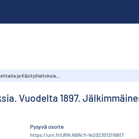
Tehtaita ja Käsityölaitoksia. Vuodelta 1897. Jälkimmäinen osa
oksia. Vuodelta 1897. Jälkimmäin
Pysyvä osoite
https://urn.fi/URN:NBN:fi-fe2023013116917