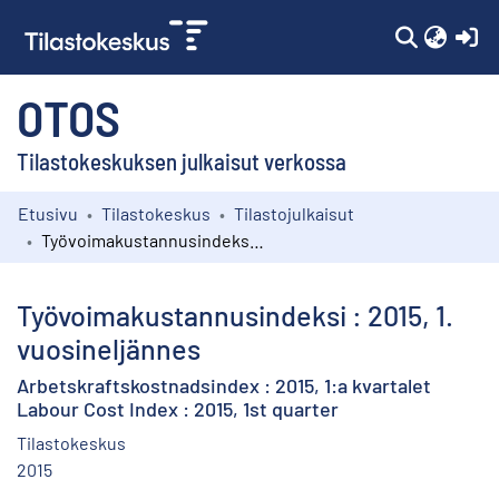
(c
OTOS
Tilastokeskuksen julkaisut verkossa
Etusivu
Tilastokeskus
Tilastojulkaisut
Kokoelmat
Työvoimakustannusindeksi : 2015, 1. vuosineljännes
Selaa
Työvoimakustannusindeksi : 2015, 1.
vuosineljännes
Arbetskraftskostnadsindex : 2015, 1:a kvartalet
Labour Cost Index : 2015, 1st quarter
Tilastokeskus
2015