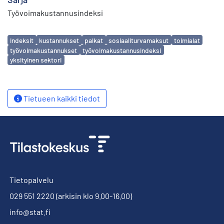
Työvoimakustannusindeksi
Avainsanat
indeksit
kustannukset
palkat
sosiaaliturvamaksut
toimialat
työvoimakustannukset
työvoimakustannusindeksi
yksityinen sektori
Tietueen kaikki tiedot
Tietopalvelu
029 551 2220
(arkisin klo 9.00-16.00)
info@stat.fi