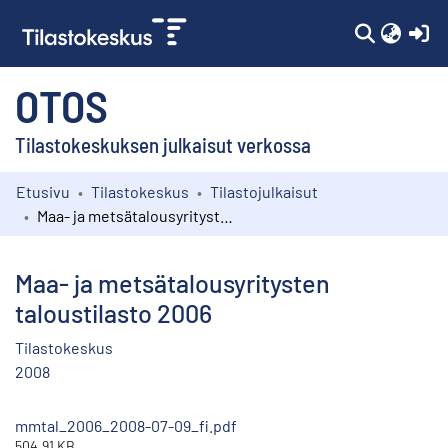
(c
OTOS
Tilastokeskuksen julkaisut verkossa
Etusivu
Tilastokeskus
Tilastojulkaisut
Kokoelmat
Maa- ja metsätalousyritysten taloustilasto 2006
Selaa
Maa- ja metsätalousyritysten
taloustilasto 2006
Tilastokeskus
2008
mmtal_2006_2008-07-09_fi.pdf
504.91 KB