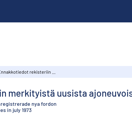
Ennakkotiedot rekisteriin merkityistä uusista ajoneuvoista heinäkuussa 1973
in merkityistä uusista ajoneuvoi
nregistrerade nya fordon
s in july 1973