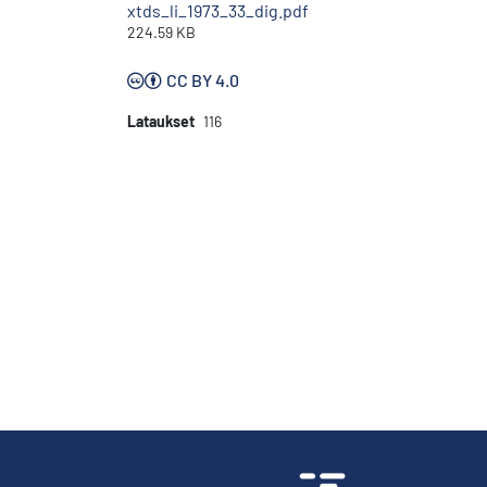
xtds_li_1973_33_dig.pdf
224.59 KB
CC BY 4.0
Lataukset
116