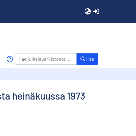
(current)
Hae
sta heinäkuussa 1973