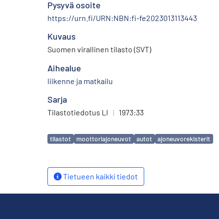
Pysyvä osoite
https://urn.fi/URN:NBN:fi-fe2023013113443
Kuvaus
Suomen virallinen tilasto (SVT)
Aihealue
liikenne ja matkailu
Sarja
Tilastotiedotus LI
|
1973:33
Avainsanat
tilastot
moottoriajoneuvot
autot
ajoneuvorekisterit
Tietueen kaikki tiedot