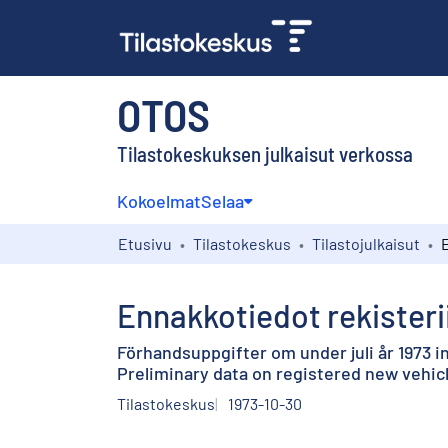
OTOS
Tilastokeskuksen julkaisut verkossa
Kokoelmat
Selaa
Etusivu
Tilastokeskus
Tilastojulkaisut
Ennakkotiedot rekisteri
Förhandsuppgifter om under juli år 1973 i
Preliminary data on registered new vehicle
Tilastokeskus
1973-10-30