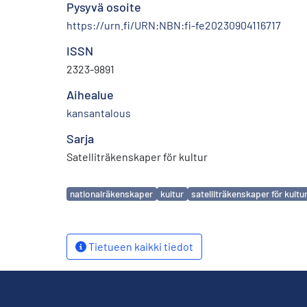
Pysyvä osoite
https://urn.fi/URN:NBN:fi-fe20230904116717
ISSN
2323-9891
Aihealue
kansantalous
Sarja
Satelliträkenskaper för kultur
Avainsanat
nationalräkenskaper
kultur
satelliträkenskaper för kultu
Tietueen kaikki tiedot