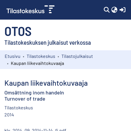
(c
OTOS
Tilastokeskuksen julkaisut verkossa
Etusivu
Tilastokeskus
Tilastojulkaisut
Kokoelmat
Kaupan liikevaihtokuvaaja
Selaa
Kaupan liikevaihtokuvaaja
Omsättning inom handeln
Turnover of trade
Tilastokeskus
2014
klv_2014_09_2014-11-14_fi.pdf