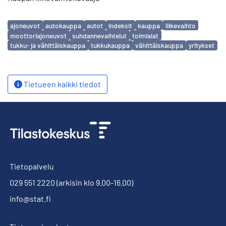
Avainsanat
ajoneuvot
autokauppa
autot
indeksit
kauppa
liikevaihto
moottoriajoneuvot
suhdannevaihtelut
toimialat
tukku- ja vähittäiskauppa
tukkukauppa
vähittäiskauppa
yritykset
Tietueen kaikki tiedot
Tietopalvelu
029 551 2220
(arkisin klo 9.00-16.00)
info@stat.fi