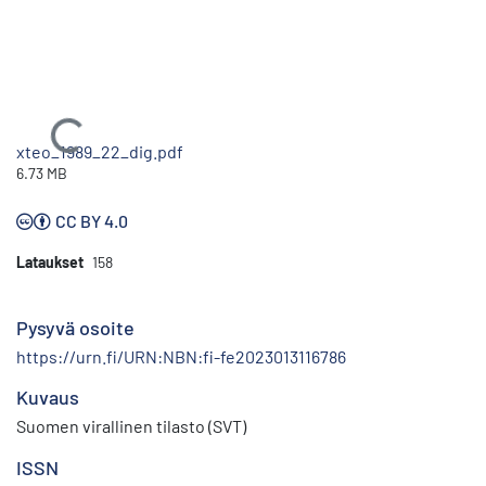
Ladataan...
xteo_1989_22_dig.pdf
6.73 MB
CC BY 4.0
Lataukset
158
Pysyvä osoite
https://urn.fi/URN:NBN:fi-fe2023013116786
Kuvaus
Suomen virallinen tilasto (SVT)
ISSN