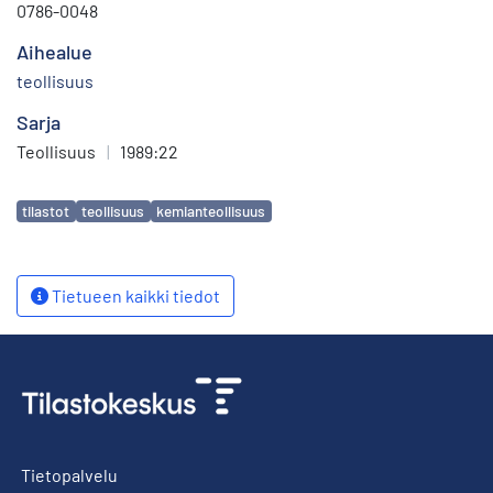
0786-0048
Aihealue
teollisuus
Sarja
Teollisuus
|
1989:22
Avainsanat
tilastot
teollisuus
kemianteollisuus
Tietueen kaikki tiedot
Tietopalvelu