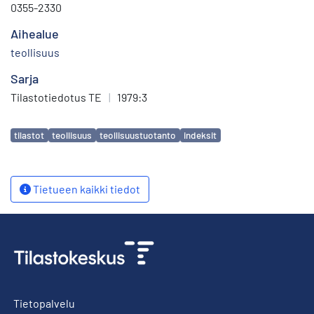
0355-2330
Aihealue
teollisuus
Sarja
Tilastotiedotus TE
|
1979:3
Avainsanat
tilastot
teollisuus
teollisuustuotanto
indeksit
Tietueen kaikki tiedot
Tietopalvelu