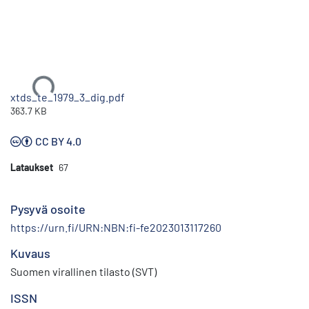
Ladataan...
xtds_te_1979_3_dig.pdf
363.7 KB
CC BY 4.0
Lataukset
67
Pysyvä osoite
https://urn.fi/URN:NBN:fi-fe2023013117260
Kuvaus
Suomen virallinen tilasto (SVT)
ISSN