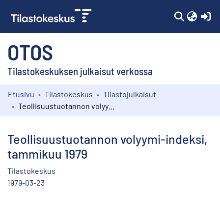
(c
OTOS
Tilastokeskuksen julkaisut verkossa
Etusivu
Tilastokeskus
Tilastojulkaisut
Kokoelmat
Teollisuustuotannon volyymi-indeksi, tammikuu 1979
Selaa
Teollisuustuotannon volyymi-indeksi,
tammikuu 1979
Tilastokeskus
1979-03-23