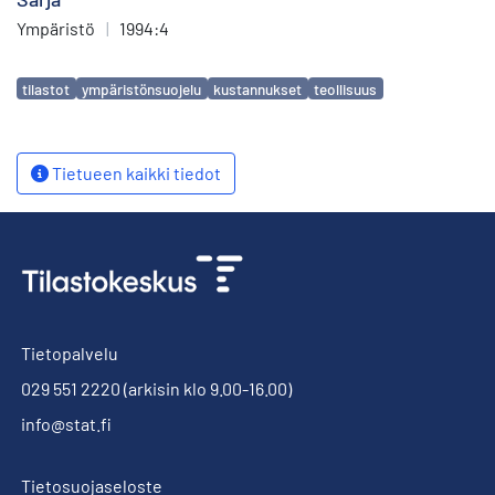
Ympäristö
|
1994:4
Avainsanat
tilastot
ympäristönsuojelu
kustannukset
teollisuus
Tietueen kaikki tiedot
Tietopalvelu
029 551 2220
(arkisin klo 9.00-16.00)
info@stat.fi
Tietosuojaseloste