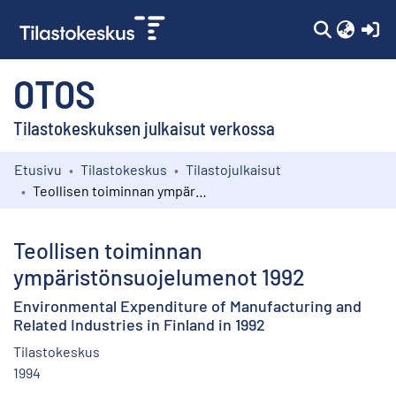
(c
OTOS
Tilastokeskuksen julkaisut verkossa
Etusivu
Tilastokeskus
Tilastojulkaisut
Kokoelmat
Teollisen toiminnan ympäristönsuojelumenot 1992
Selaa
Teollisen toiminnan
ympäristönsuojelumenot 1992
Environmental Expenditure of Manufacturing and
Related Industries in Finland in 1992
Tilastokeskus
1994