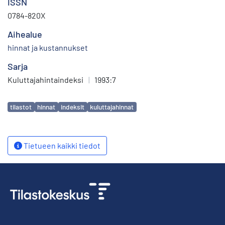
ISSN
0784-820X
Aihealue
hinnat ja kustannukset
Sarja
Kuluttajahintaindeksi
|
1993:7
Avainsanat
tilastot
hinnat
indeksit
kuluttajahinnat
Tietueen kaikki tiedot