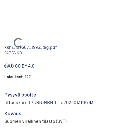
Ladataan...
xkhi_199307_1993_dig.pdf
947.56 KB
CC BY 4.0
Lataukset
127
Pysyvä osoite
https://urn.fi/URN:NBN:fi-fe2023013119793
Kuvaus
Suomen virallinen tilasto (SVT)