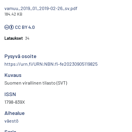
vamuu_2019_01_2019-02-26_sv.pdf
184.42 KB
CC BY 4.0
Lataukset
34
Pysyvä osoite
https://urn.fi/URN:NBN:fi-fe20230905119825
Kuvaus
Suomen virallinen tilasto (SVT)
ISSN
1798-839X
Aihealue
väestö
Sarja