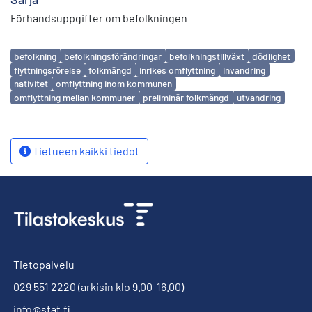
Förhandsuppgifter om befolkningen
Avainsanat
befolkning
befolkningsförändringar
befolkningstillväxt
dödlighet
flyttningsrörelse
folkmängd
inrikes omflyttning
invandring
nativitet
omflyttning inom kommunen
omflyttning mellan kommuner
preliminär folkmängd
utvandring
Tietueen kaikki tiedot
Tietopalvelu
029 551 2220
(arkisin klo 9.00-16.00)
info@stat.fi