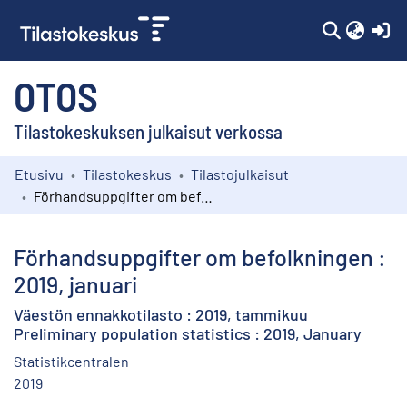
(c
OTOS
Tilastokeskuksen julkaisut verkossa
Etusivu
Tilastokeskus
Tilastojulkaisut
Kokoelmat
Förhandsuppgifter om befolkningen : 2019, januari
Selaa
Förhandsuppgifter om befolkningen :
2019, januari
Väestön ennakkotilasto : 2019, tammikuu
Preliminary population statistics : 2019, January
Statistikcentralen
2019