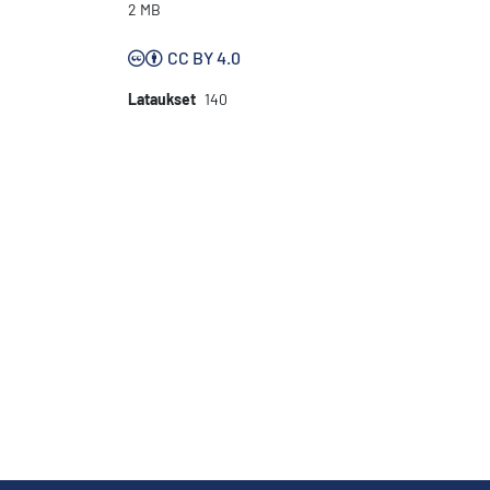
2 MB
CC BY 4.0
Lataukset
140