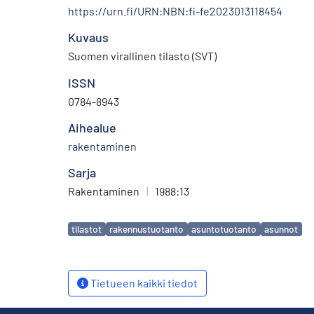
https://urn.fi/URN:NBN:fi-fe2023013118454
Kuvaus
Suomen virallinen tilasto (SVT)
ISSN
0784-8943
Aihealue
rakentaminen
Sarja
Rakentaminen
|
1988:13
Avainsanat
tilastot
rakennustuotanto
asuntotuotanto
asunnot
Tietueen kaikki tiedot