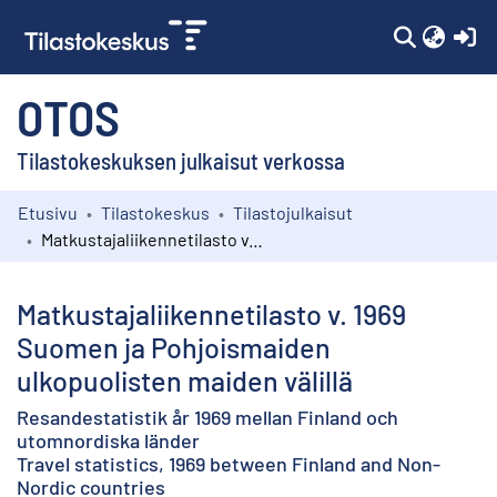
(c
OTOS
Tilastokeskuksen julkaisut verkossa
Etusivu
Tilastokeskus
Tilastojulkaisut
Kokoelmat
Matkustajaliikennetilasto v. 1969 Suomen ja Pohjoismaiden ulkopuolisten maiden välillä
Selaa
Matkustajaliikennetilasto v. 1969
Suomen ja Pohjoismaiden
ulkopuolisten maiden välillä
Resandestatistik år 1969 mellan Finland och
utomnordiska länder
Travel statistics, 1969 between Finland and Non-
Nordic countries