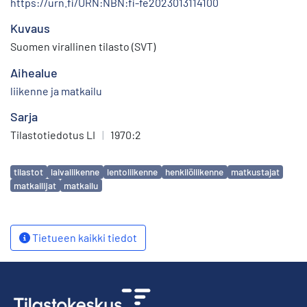
https://urn.fi/URN:NBN:fi-fe2023013114100
Kuvaus
Suomen virallinen tilasto (SVT)
Aihealue
liikenne ja matkailu
Sarja
Tilastotiedotus LI
|
1970:2
Avainsanat
tilastot
laivaliikenne
lentoliikenne
henkilöliikenne
matkustajat
matkailijat
matkailu
Tietueen kaikki tiedot