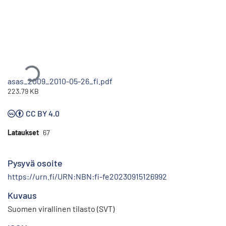
Ladataan...
asas_2009_2010-05-26_fi.pdf
223.79 KB
CC BY 4.0
Lataukset
67
Pysyvä osoite
https://urn.fi/URN:NBN:fi-fe20230915126992
Kuvaus
Suomen virallinen tilasto (SVT)