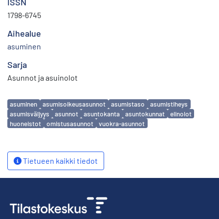
ISSN
1798-6745
Aihealue
asuminen
Sarja
Asunnot ja asuinolot
Avainsanat
asuminen
asumisoikeusasunnot
asumistaso
asumistiheys
asumisväljyys
asunnot
asuntokanta
asuntokunnat
elinolot
huoneistot
omistusasunnot
vuokra-asunnot
Tietueen kaikki tiedot