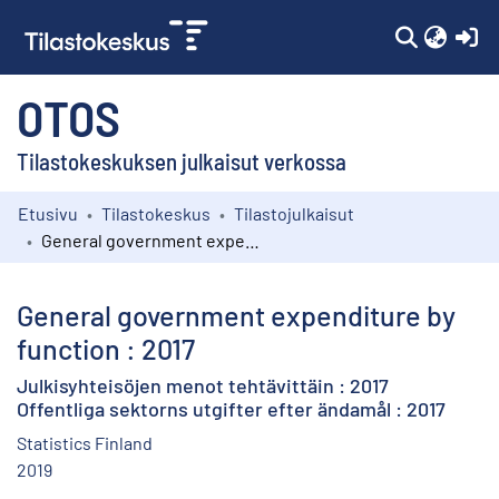
(c
OTOS
Tilastokeskuksen julkaisut verkossa
Etusivu
Tilastokeskus
Tilastojulkaisut
Kokoelmat
General government expenditure by function : 2017
Selaa
General government expenditure by
function : 2017
Julkisyhteisöjen menot tehtävittäin : 2017
Offentliga sektorns utgifter efter ändamål : 2017
Statistics Finland
2019