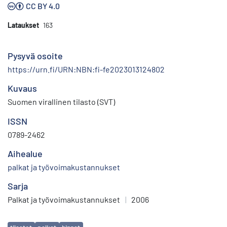
CC BY 4.0
Lataukset
163
Pysyvä osoite
https://urn.fi/URN:NBN:fi-fe2023013124802
Kuvaus
Suomen virallinen tilasto (SVT)
ISSN
0789-2462
Aihealue
palkat ja työvoimakustannukset
Sarja
Palkat ja työvoimakustannukset
|
2006
Avainsanat