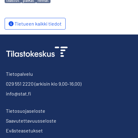
tilastot
palkat
hinnat
Tietueen kaikki tiedot
Tietopalvelu
029 551 2220
(arkisin klo 9.00-16.00)
info@stat.fi
Tietosuojaseloste
Saavutettavuusseloste
Evästeasetukset