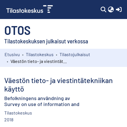
(c
OTOS
Tilastokeskuksen julkaisut verkossa
Etusivu
Tilastokeskus
Tilastojulkaisut
Kokoelmat
Väestön tieto- ja viestintätekniikan käyttö
Selaa
Väestön tieto- ja viestintätekniikan
käyttö
Befolkningens användning av
Survey on use of information and
Tilastokeskus
2018