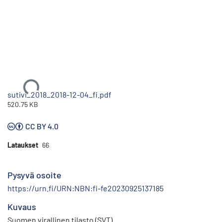
Ladataan...
sutivi_2018_2018-12-04_fi.pdf
520.75 KB
CC BY 4.0
Lataukset
66
Pysyvä osoite
https://urn.fi/URN:NBN:fi-fe20230925137185
Kuvaus
Suomen virallinen tilasto (SVT)