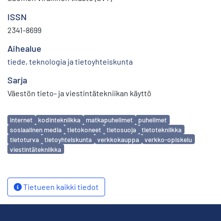
ISSN
2341-8699
Aihealue
tiede, teknologia ja tietoyhteiskunta
Sarja
Väestön tieto- ja viestintätekniikan käyttö
Avainsanat
internet
kodintekniikka
matkapuhelimet
puhelimet
sosiaalinen media
tietokoneet
tietosuoja
tietotekniikka
tietoturva
tietoyhteiskunta
verkkokauppa
verkko-opiskelu
viestintätekniikka
Tietueen kaikki tiedot