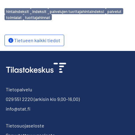
Avainsanat
hintaindeksit
indeksit
palvelujen tuottajahintaindeksi
palvelut
toimialat
tuottajahinnat
Tietueen kaikki tiedot
Tietopalvelu
029 551 2220
(arkisin klo 9.00-16.00)
info@stat.fi
Tietosuojaseloste