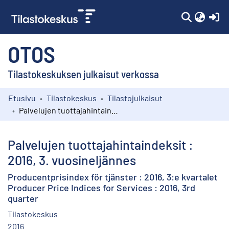
(c
OTOS
Tilastokeskuksen julkaisut verkossa
Etusivu
Tilastokeskus
Tilastojulkaisut
Kokoelmat
Palvelujen tuottajahintaindeksit : 2016, 3. vuosineljännes
Selaa
Palvelujen tuottajahintaindeksit :
2016, 3. vuosineljännes
Producentprisindex för tjänster : 2016, 3:e kvartalet
Producer Price Indices for Services : 2016, 3rd
quarter
Tilastokeskus
2016