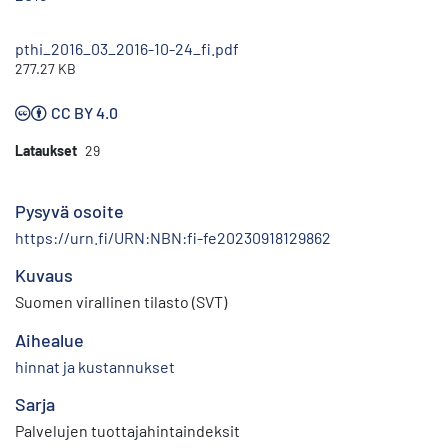
pthi_2016_03_2016-10-24_fi.pdf
277.27 KB
CC BY 4.0
Lataukset
29
Pysyvä osoite
https://urn.fi/URN:NBN:fi-fe20230918129862
Kuvaus
Suomen virallinen tilasto (SVT)
Aihealue
hinnat ja kustannukset
Sarja
Palvelujen tuottajahintaindeksit