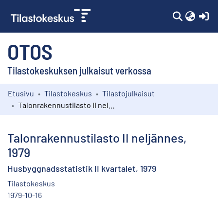
(c
OTOS
Tilastokeskuksen julkaisut verkossa
Etusivu
Tilastokeskus
Tilastojulkaisut
Kokoelmat
Talonrakennustilasto II neljännes, 1979
Selaa
Talonrakennustilasto II neljännes,
1979
Husbyggnadsstatistik II kvartalet, 1979
Tilastokeskus
1979-10-16