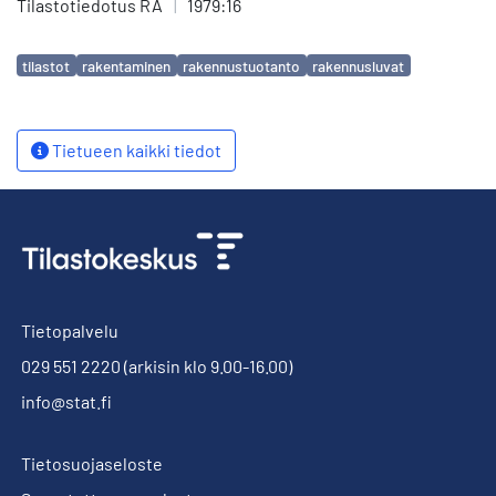
Tilastotiedotus RA
|
1979:16
Avainsanat
tilastot
rakentaminen
rakennustuotanto
rakennusluvat
Tietueen kaikki tiedot
Tietopalvelu
029 551 2220
(arkisin klo 9.00-16.00)
info@stat.fi
Tietosuojaseloste