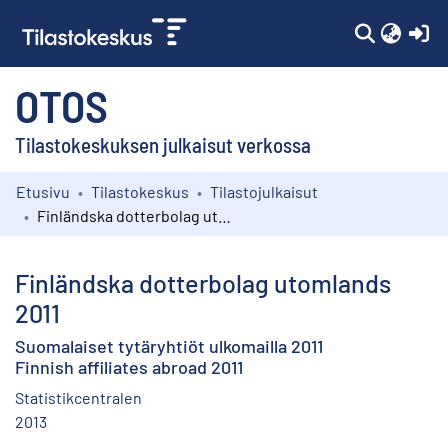
(c
OTOS
Tilastokeskuksen julkaisut verkossa
Etusivu
Tilastokeskus
Tilastojulkaisut
Kokoelmat
Finländska dotterbolag utomlands 2011
Selaa
Finländska dotterbolag utomlands
2011
Suomalaiset tytäryhtiöt ulkomailla 2011
Finnish affiliates abroad 2011
Statistikcentralen
2013