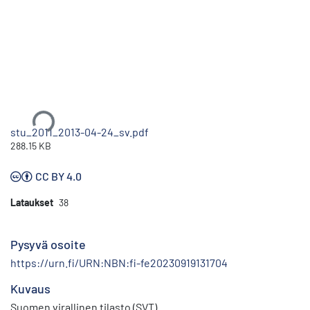
Ladataan...
stu_2011_2013-04-24_sv.pdf
288.15 KB
CC BY 4.0
Lataukset
38
Pysyvä osoite
https://urn.fi/URN:NBN:fi-fe20230919131704
Kuvaus
Suomen virallinen tilasto (SVT)