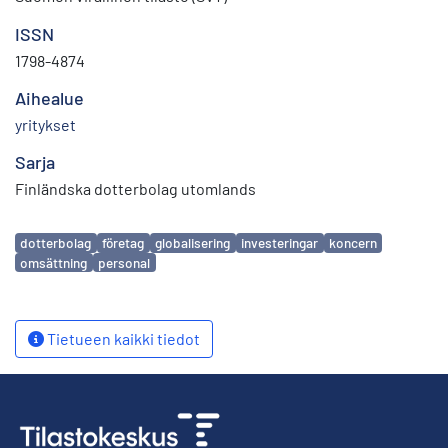
ISSN
1798-4874
Aihealue
yritykset
Sarja
Finländska dotterbolag utomlands
Avainsanat
dotterbolag
företag
globalisering
investeringar
koncern
omsättning
personal
Tietueen kaikki tiedot