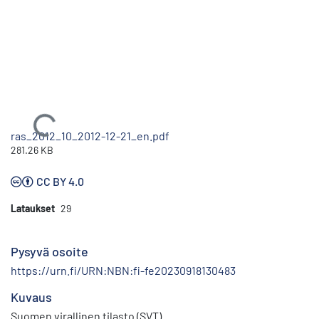
Ladataan...
ras_2012_10_2012-12-21_en.pdf
281.26 KB
CC BY 4.0
Lataukset
29
Pysyvä osoite
https://urn.fi/URN:NBN:fi-fe20230918130483
Kuvaus
Suomen virallinen tilasto (SVT)