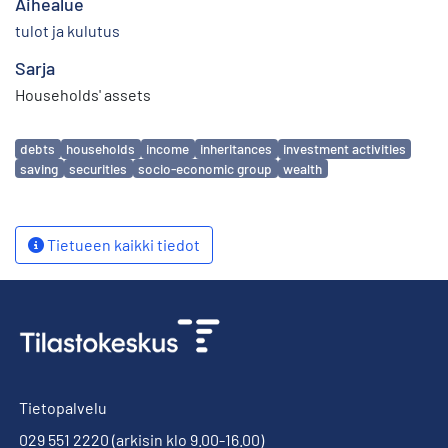
Aihealue
tulot ja kulutus
Sarja
Households' assets
Avainsanat
debts
households
income
inheritances
investment activities
saving
securities
socio-economic group
wealth
Tietueen kaikki tiedot
Tietopalvelu
029 551 2220
(arkisin klo 9.00-16.00)