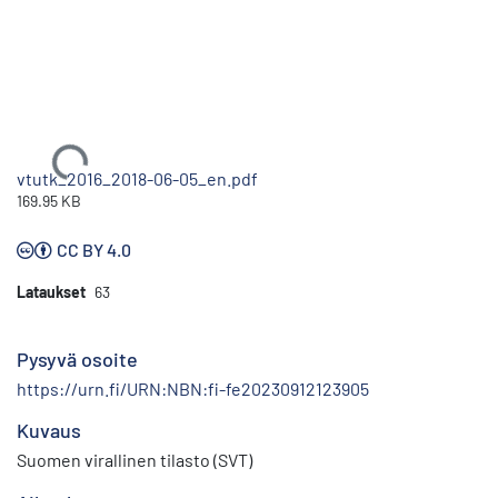
Ladataan...
vtutk_2016_2018-06-05_en.pdf
169.95 KB
CC BY 4.0
Lataukset
63
Pysyvä osoite
https://urn.fi/URN:NBN:fi-fe20230912123905
Kuvaus
Suomen virallinen tilasto (SVT)