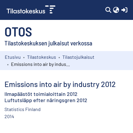
(c
OTOS
Tilastokeskuksen julkaisut verkossa
Etusivu
Tilastokeskus
Tilastojulkaisut
Kokoelmat
Emissions into air by industry 2012
Selaa
Emissions into air by industry 2012
Ilmapäästöt toimialoittain 2012
Luftutsläpp efter näringsgren 2012
Statistics Finland
2014