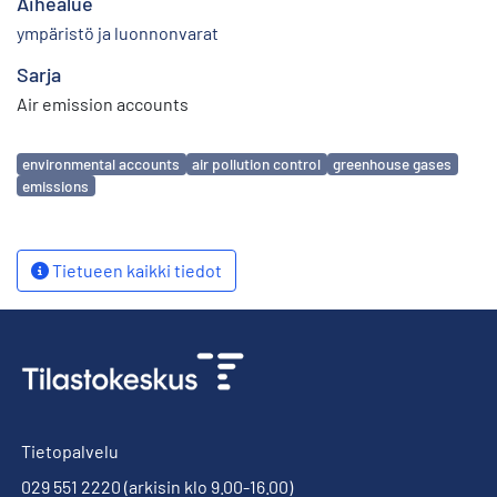
Aihealue
ympäristö ja luonnonvarat
Sarja
Air emission accounts
Avainsanat
environmental accounts
air pollution control
greenhouse gases
emissions
Tietueen kaikki tiedot
Tietopalvelu
029 551 2220
(arkisin klo 9.00-16.00)