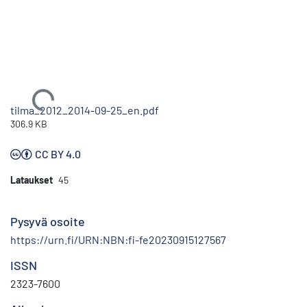
Ladataan...
tilma_2012_2014-09-25_en.pdf
306.9 KB
CC BY 4.0
Lataukset
45
Pysyvä osoite
https://urn.fi/URN:NBN:fi-fe20230915127567
ISSN
2323-7600