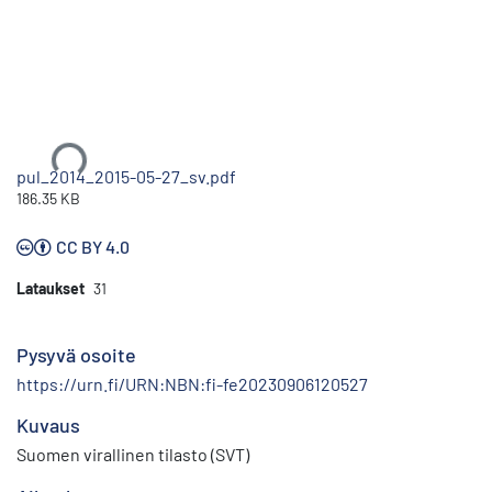
Ladataan...
pul_2014_2015-05-27_sv.pdf
186.35 KB
CC BY 4.0
Lataukset
31
Pysyvä osoite
https://urn.fi/URN:NBN:fi-fe20230906120527
Kuvaus
Suomen virallinen tilasto (SVT)