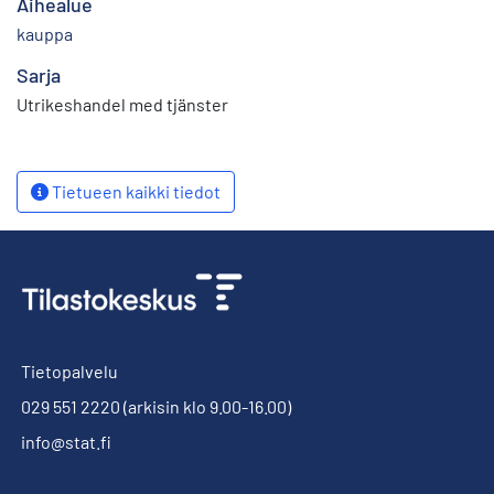
Aihealue
kauppa
Sarja
Utrikeshandel med tjänster
Tietueen kaikki tiedot
Tietopalvelu
029 551 2220
(arkisin klo 9.00-16.00)
info@stat.fi