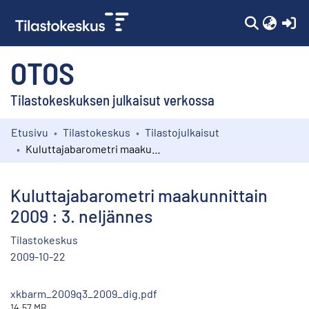
(c
OTOS
Tilastokeskuksen julkaisut verkossa
Etusivu
Tilastokeskus
Tilastojulkaisut
Kokoelmat
Kuluttajabarometri maakunnittain 2009 : 3. neljännes
Selaa
Kuluttajabarometri maakunnittain
2009 : 3. neljännes
Tilastokeskus
2009-10-22
xkbarm_2009q3_2009_dig.pdf
14.57 MB