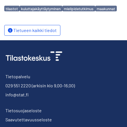
Avainsanat
tilastot
kuluttajakäyttäytyminen
mielipidetutkimus
maakunnat
Tietueen kaikki tiedot
Tietopalvelu
029 551 2220
(arkisin klo 9.00-16.00)
info@stat.fi
Tietosuojaseloste
Saavutettavuusseloste