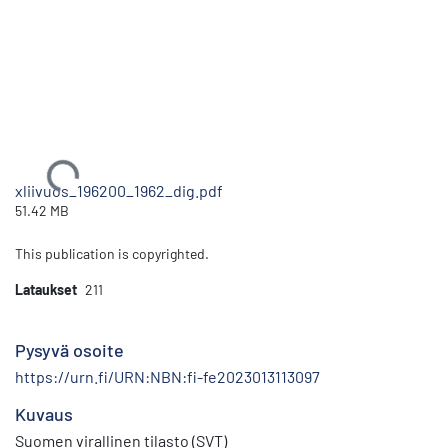
Ladataan...
xliivuos_196200_1962_dig.pdf
51.42 MB
This publication is copyrighted.
Lataukset
211
Pysyvä osoite
https://urn.fi/URN:NBN:fi-fe2023013113097
Kuvaus
Suomen virallinen tilasto (SVT)