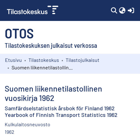
(c
OTOS
Tilastokeskuksen julkaisut verkossa
Etusivu
Tilastokeskus
Tilastojulkaisut
Kokoelmat
Suomen liikennetilastollinen vuosikirja 1962
Selaa
Suomen liikennetilastollinen
vuosikirja 1962
Samfärdselstatistisk årsbok för Finland 1962
Yearbook of Finnish Transport Statistics 1962
Kulkulaitosneuvosto
1962