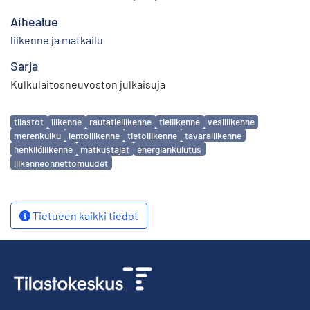
Aihealue
liikenne ja matkailu
Sarja
Kulkulaitosneuvoston julkaisuja
Avainsanat
tilastot
liikenne
rautatieliikenne
tieliikenne
vesiliikenne
merenkulku
lentoliikenne
tietoliikenne
tavaraliikenne
henkilöliikenne
matkustajat
energiankulutus
liikenneonnettomuudet
Tietueen kaikki tiedot