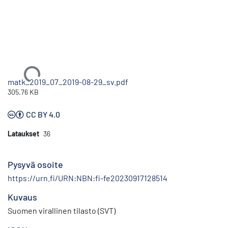
Ladataan...
matk_2019_07_2019-08-29_sv.pdf
305.76 KB
CC BY 4.0
Lataukset
36
Pysyvä osoite
https://urn.fi/URN:NBN:fi-fe20230917128514
Kuvaus
Suomen virallinen tilasto (SVT)