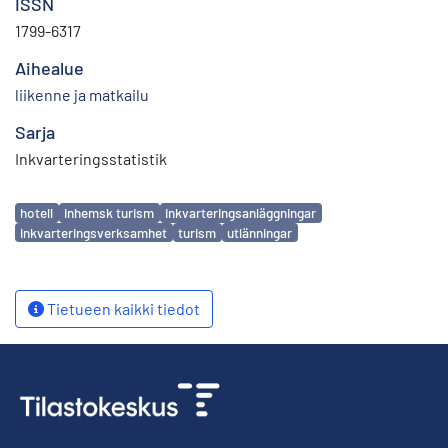
ISSN
1799-6317
Aihealue
liikenne ja matkailu
Sarja
Inkvarteringsstatistik
Avainsanat
hotell
inhemsk turism
inkvarteringsanläggningar
inkvarteringsverksamhet
turism
utlänningar
Tietueen kaikki tiedot