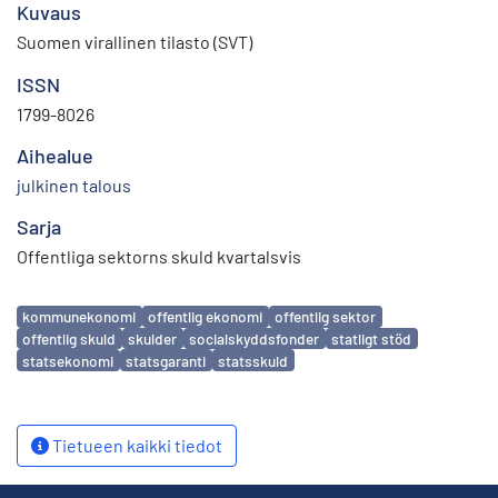
Kuvaus
Suomen virallinen tilasto (SVT)
ISSN
1799-8026
Aihealue
julkinen talous
Sarja
Offentliga sektorns skuld kvartalsvis
Avainsanat
kommunekonomi
offentlig ekonomi
offentlig sektor
offentlig skuld
skulder
socialskyddsfonder
statligt stöd
statsekonomi
statsgaranti
statsskuld
Tietueen kaikki tiedot