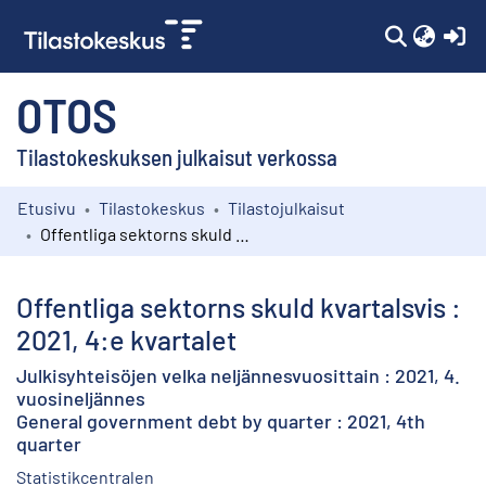
(c
OTOS
Tilastokeskuksen julkaisut verkossa
Etusivu
Tilastokeskus
Tilastojulkaisut
Kokoelmat
Offentliga sektorns skuld kvartalsvis : 2021, 4:e kvartalet
Selaa
Offentliga sektorns skuld kvartalsvis :
2021, 4:e kvartalet
Julkisyhteisöjen velka neljännesvuosittain : 2021, 4.
vuosineljännes
General government debt by quarter : 2021, 4th
quarter
Statistikcentralen