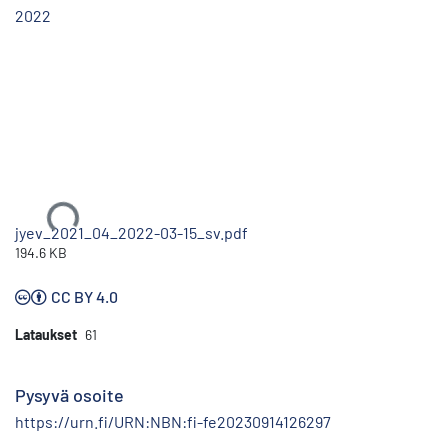
2022
Ladataan...
jyev_2021_04_2022-03-15_sv.pdf
194.6 KB
CC BY 4.0
Lataukset
61
Pysyvä osoite
https://urn.fi/URN:NBN:fi-fe20230914126297