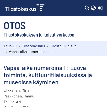
(c
OTOS
Tilastokeskuksen julkaisut verkossa
Etusivu
Tilastokeskus
Tilastojulkaisut
Kokoelmat
Vapaa-aika numeroina 1 : Luova toiminta, kulttuuritilaisuuksissa ja museoissa käyminen
Selaa
Vapaa-aika numeroina 1 : Luova
toiminta, kulttuuritilaisuuksissa ja
museoissa käyminen
Liikkanen, Mirja
Pääkkönen, Hannu
Toikka, Ari