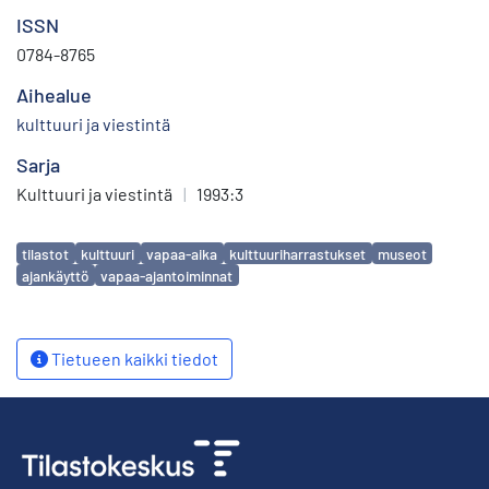
ISSN
0784-8765
Aihealue
kulttuuri ja viestintä
Sarja
Kulttuuri ja viestintä
|
1993:3
Avainsanat
tilastot
kulttuuri
vapaa-aika
kulttuuriharrastukset
museot
ajankäyttö
vapaa-ajantoiminnat
Tietueen kaikki tiedot