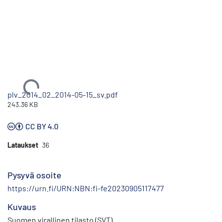
Ladataan...
plv_2014_02_2014-05-15_sv.pdf
243.36 KB
CC BY 4.0
Lataukset
36
Pysyvä osoite
https://urn.fi/URN:NBN:fi-fe20230905117477
Kuvaus
Suomen virallinen tilasto (SVT)