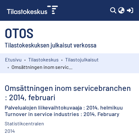
(c
OTOS
Tilastokeskuksen julkaisut verkossa
Etusivu
Tilastokeskus
Tilastojulkaisut
Kokoelmat
Omsättningen inom servicebranchen : 2014, februari
Selaa
Omsättningen inom servicebranchen
: 2014, februari
Palvelualojen liikevaihtokuvaaja : 2014, helmikuu
Turnover in service industries : 2014, February
Statistikcentralen
2014