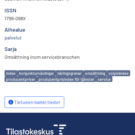
ISSN
1799-098X
Aihealue
palvelut
Sarja
Omsättning inom servicebranschen
Avainsanat
index
konjunkturväxlingar
näringsgrenar
omsättning
volymindex
producentpriser
producentprisindex för tjänster
service
Tietueen kaikki tiedot