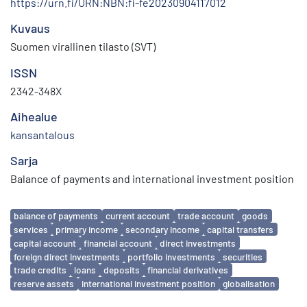
https://urn.fi/URN:NBN:fi-fe20230904117012
Kuvaus
Suomen virallinen tilasto (SVT)
ISSN
2342-348X
Aihealue
kansantalous
Sarja
Balance of payments and international investment position
Avainsanat
balance of payments
current account
trade account
goods
services
primary income
secondary income
capital transfers
capital account
financial account
direct investments
foreign direct investments
portfolio investments
securities
trade credits
loans
deposits
financial derivatives
reserve assets
international investment position
globalisation