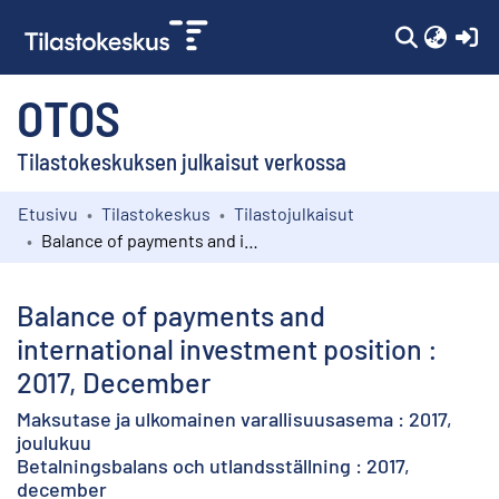
(c
OTOS
Tilastokeskuksen julkaisut verkossa
Etusivu
Tilastokeskus
Tilastojulkaisut
Kokoelmat
Balance of payments and international investment position : 2017, December
Selaa
Balance of payments and
international investment position :
2017, December
Maksutase ja ulkomainen varallisuusasema : 2017,
joulukuu
Betalningsbalans och utlandsställning : 2017,
december