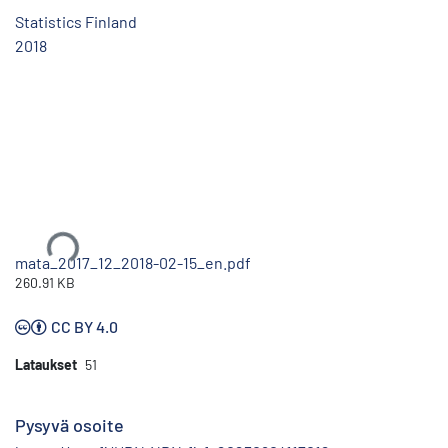
Statistics Finland
2018
Ladataan...
mata_2017_12_2018-02-15_en.pdf
260.91 KB
CC BY 4.0
Lataukset
51
Pysyvä osoite