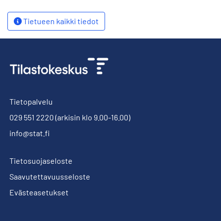
Tietueen kaikki tiedot
Tietopalvelu
029 551 2220
(arkisin klo 9.00-16.00)
info@stat.fi
Tietosuojaseloste
Saavutettavuusseloste
Evästeasetukset