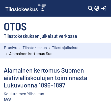
(c
OTOS
Tilastokeskuksen julkaisut verkossa
Etusivu
Tilastokeskus
Tilastojulkaisut
Kokoelmat
Alamainen kertomus Suomen aistivialliskoulujen toiminnasta Lukuvuonna 1896–1897
Selaa
Alamainen kertomus Suomen
aistivialliskoulujen toiminnasta
Lukuvuonna 1896–1897
Koulutoimen Ylihallitus
1898