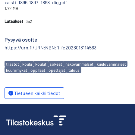
xaisti_1896-1897_1898_dig.pdf
1.72 MB
Lataukset
352
Pysyvä osoite
https://urn.fi/URN:NBN:fi-fe2023013114563
Avainsanat
tilastot
koulu
koulut
sokeat
näkövammaiset
kuulovammaiset
kuuromykät
oppilaat
opettajat
talous
Tietueen kaikki tiedot