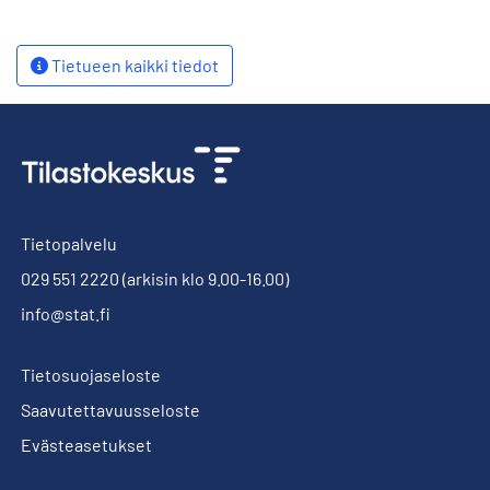
Tietueen kaikki tiedot
Tietopalvelu
029 551 2220
(arkisin klo 9.00-16.00)
info@stat.fi
Tietosuojaseloste
Saavutettavuusseloste
Evästeasetukset