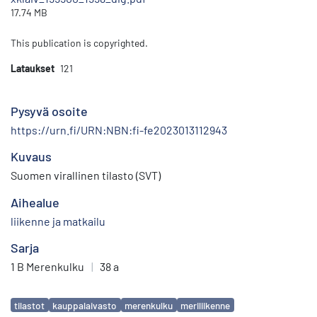
17.74 MB
This publication is copyrighted.
Lataukset
121
Pysyvä osoite
https://urn.fi/URN:NBN:fi-fe2023013112943
Kuvaus
Suomen virallinen tilasto (SVT)
Aihealue
liikenne ja matkailu
Sarja
1 B Merenkulku
|
38 a
Avainsanat
tilastot
kauppalaivasto
merenkulku
meriliikenne