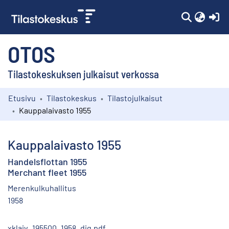
(c
OTOS
Tilastokeskuksen julkaisut verkossa
Etusivu
Tilastokeskus
Tilastojulkaisut
Kokoelmat
Kauppalaivasto 1955
Selaa
Kauppalaivasto 1955
Handelsflottan 1955
Merchant fleet 1955
Merenkulkuhallitus
1958
xklaiv_195500_1958_dig.pdf