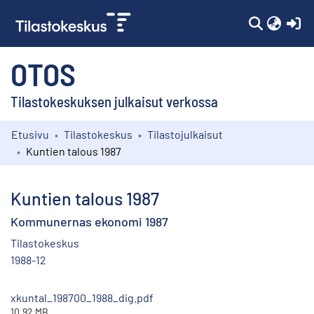
(c
OTOS
Tilastokeskuksen julkaisut verkossa
Etusivu
Tilastokeskus
Tilastojulkaisut
Kokoelmat
Kuntien talous 1987
Selaa
Kuntien talous 1987
Kommunernas ekonomi 1987
Tilastokeskus
1988-12
xkuntal_198700_1988_dig.pdf
10.92 MB