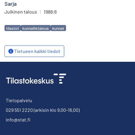
Sarja
Julkinen talous
|
1988:6
Avainsanat
tilastot
kunnallistalous
kunnat
Tietueen kaikki tiedot
Tietopalvelu
029 551 2220
(arkisin klo 9.00-16.00)
info@stat.fi