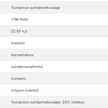
Tuotannon suhdannekuvaaja
1798-5404
CC BY 4.0
indeksit
kansantalous
suhdannevaihtelut
tuotanto
volyymi-indeksit
Tuotannon suhdannekuvaaja : 2011, lokakuu