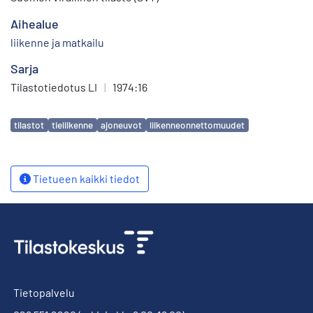
Aihealue
liikenne ja matkailu
Sarja
Tilastotiedotus LI
|
1974:16
Avainsanat
tilastot
tieliikenne
ajoneuvot
liikenneonnettomuudet
Tietueen kaikki tiedot
Tietopalvelu