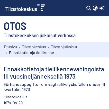
(c
OTOS
Tilastokeskuksen julkaisut verkossa
Etusivu
Tilastokeskus
Tilastojulkaisut
Kokoelmat
Ennakkotietoja tieliikennevahingoista III vuosineljänneksellä 1973
Selaa
Ennakkotietoja tieliikennevahingoista
III vuosineljänneksellä 1973
Förhandsuppgifter om vägtrafikolycksfallen under III
kvartalet 1973
Tilastokeskus
1974-04-29