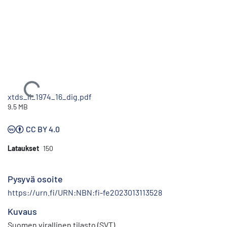
Ladataan...
xtds_li_1974_16_dig.pdf
9.5 MB
CC BY 4.0
Lataukset
150
Pysyvä osoite
https://urn.fi/URN:NBN:fi-fe2023013113528
Kuvaus
Suomen virallinen tilasto (SVT)