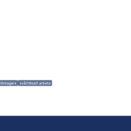
löntagare
svårtillsatt arbete