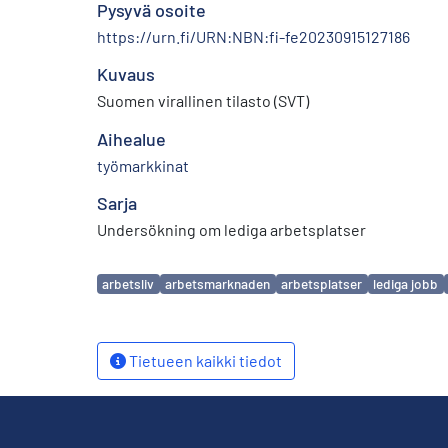
Pysyvä osoite
https://urn.fi/URN:NBN:fi-fe20230915127186
Kuvaus
Suomen virallinen tilasto (SVT)
Aihealue
työmarkkinat
Sarja
Undersökning om lediga arbetsplatser
Avainsanat
arbetsliv
arbetsmarknaden
arbetsplatser
lediga jobb
Tietueen kaikki tiedot