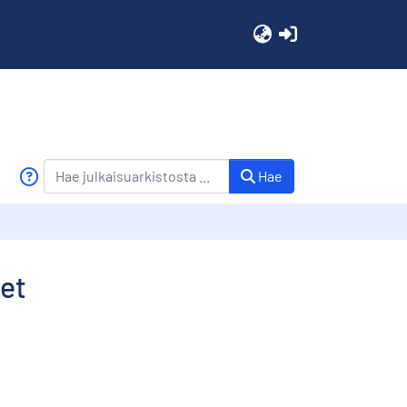
(current)
Hae
let