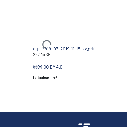
Ladataan...
atp_2019_03_2019-11-15_sv.pdf
227.45 KB
CC BY 4.0
Lataukset
46