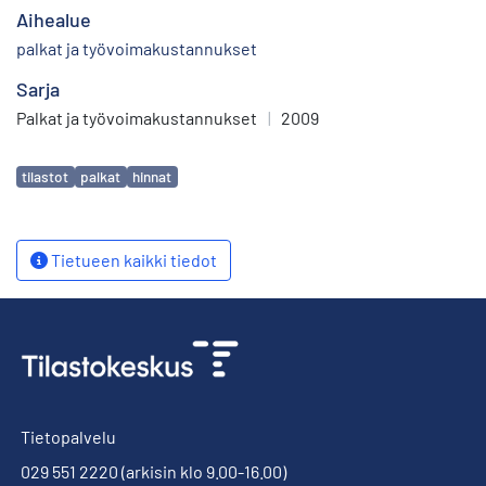
Aihealue
palkat ja työvoimakustannukset
Sarja
Palkat ja työvoimakustannukset
|
2009
Avainsanat
tilastot
palkat
hinnat
Tietueen kaikki tiedot
Tietopalvelu
029 551 2220
(arkisin klo 9.00-16.00)