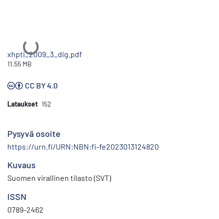
Ladataan...
xhpti_2009_3_dig.pdf
11.55 MB
CC BY 4.0
Lataukset
152
Pysyvä osoite
https://urn.fi/URN:NBN:fi-fe2023013124820
Kuvaus
Suomen virallinen tilasto (SVT)
ISSN
0789-2462