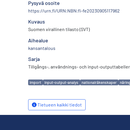
Pysyvä osoite
https://urn.fi/URN:NBN:fi-fe20230905117962
Kuvaus
Suomen virallinen tilasto (SVT)
Aihealue
kansantalous
Sarja
Tillgångs-, användnings- och input-outputtabeller
Avainsanat
import
input-output-analys
nationalräkenskaper
närin
Tietueen kaikki tiedot