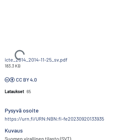
Ladataan...
icte_2014_2014-11-25_sv.pdf
183.3 KB
CC BY 4.0
Lataukset
65
Pysyvä osoite
https://urn.fi/URN:NBN:fi-fe20230920133935
Kuvaus
Suomen virallinen tilasto (SVT)