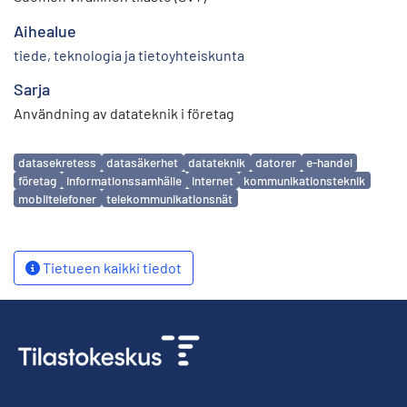
Aihealue
tiede, teknologia ja tietoyhteiskunta
Sarja
Användning av datateknik i företag
Avainsanat
datasekretess
datasäkerhet
datateknik
datorer
e-handel
företag
informationssamhälle
internet
kommunikationsteknik
mobiltelefoner
telekommunikationsnät
Tietueen kaikki tiedot