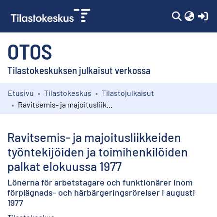
(c
OTOS
Tilastokeskuksen julkaisut verkossa
Etusivu
Tilastokeskus
Tilastojulkaisut
Kokoelmat
Ravitsemis- ja majoitusliikkeiden työntekijöiden ja toimihenkilöiden palkat elokuussa 1977
Selaa
Ravitsemis- ja majoitusliikkeiden
työntekijöiden ja toimihenkilöiden
palkat elokuussa 1977
Lönerna för arbetstagare och funktionärer inom
förplägnads- och härbärgeringsrörelser i augusti
1977