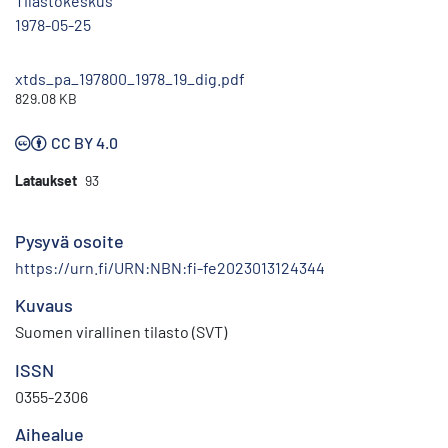
Tilastokeskus
1978-05-25
xtds_pa_197800_1978_19_dig.pdf
829.08 KB
CC BY 4.0
Lataukset
93
Pysyvä osoite
https://urn.fi/URN:NBN:fi-fe2023013124344
Kuvaus
Suomen virallinen tilasto (SVT)
ISSN
0355-2306
Aihealue