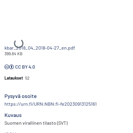
Ladataan...
kbar_2018_04_2018-04-27_en.pdf
399.64 KB
CC BY 4.0
Lataukset
52
Pysyvä osoite
https://urn.fi/URN:NBN:fi-fe20230913125161
Kuvaus
Suomen virallinen tilasto (SVT)