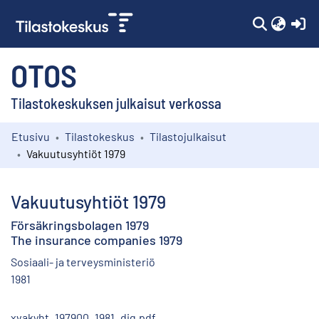
(c
OTOS
Tilastokeskuksen julkaisut verkossa
Etusivu
Tilastokeskus
Tilastojulkaisut
Kokoelmat
Vakuutusyhtiöt 1979
Selaa
Vakuutusyhtiöt 1979
Försäkringsbolagen 1979
The insurance companies 1979
Sosiaali- ja terveysministeriö
1981
xvakyht_197900_1981_dig.pdf