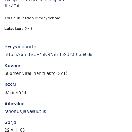
11.78 MB
This publication is copyrighted.
Lataukset
260
Pysyvä osoite
https://urn.fi/URN:NBN:fi-fe202301318595
Kuvaus
Suomen virallinen tilasto (SVT)
ISSN
0356-4436
Aihealue
rahoitus ja vakuutus
Sarja
22 A
|
85