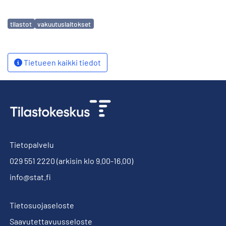
Avainsanat
tilastot
vakuutuslaitokset
Tietueen kaikki tiedot
Tietopalvelu
029 551 2220
(arkisin klo 9.00-16.00)
info@stat.fi
Tietosuojaseloste
Saavutettavuusseloste