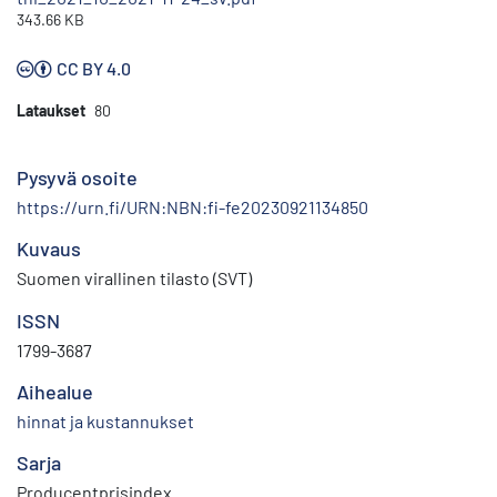
343.66 KB
CC BY 4.0
Lataukset
80
Pysyvä osoite
https://urn.fi/URN:NBN:fi-fe20230921134850
Kuvaus
Suomen virallinen tilasto (SVT)
ISSN
1799-3687
Aihealue
hinnat ja kustannukset
Sarja
Producentprisindex