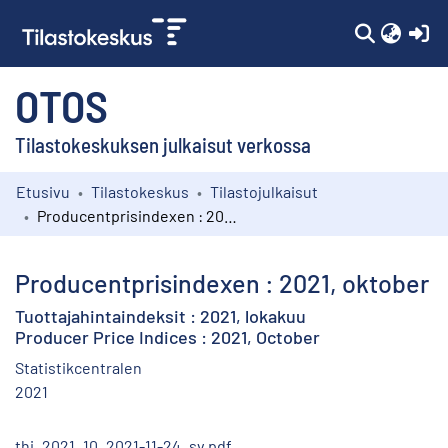
(c
OTOS
Tilastokeskuksen julkaisut verkossa
Etusivu
Tilastokeskus
Tilastojulkaisut
Kokoelmat
Producentprisindexen : 2021, oktober
Selaa
Producentprisindexen : 2021, oktober
Tuottajahintaindeksit : 2021, lokakuu
Producer Price Indices : 2021, October
Statistikcentralen
2021
thi_2021_10_2021-11-24_sv.pdf