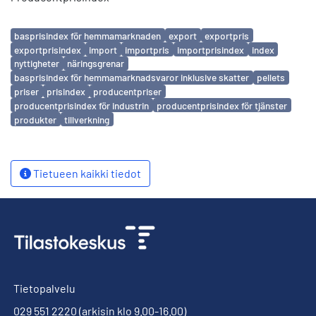
Avainsanat
basprisindex för hemmamarknaden
export
exportpris
exportprisindex
import
importpris
importprisindex
index
nyttigheter
näringsgrenar
basprisindex för hemmamarknadsvaror inklusive skatter
pellets
priser
prisindex
producentpriser
producentprisindex för industrin
producentprisindex för tjänster
produkter
tillverkning
Tietueen kaikki tiedot
Tietopalvelu
029 551 2220
(arkisin klo 9.00-16.00)