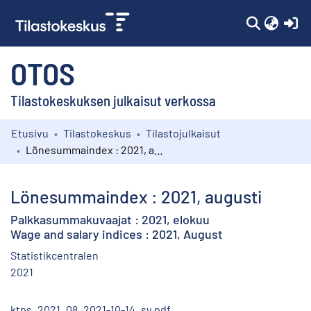
(c
OTOS
Tilastokeskuksen julkaisut verkossa
Etusivu
Tilastokeskus
Tilastojulkaisut
Kokoelmat
Lönesummaindex : 2021, augusti
Selaa
Lönesummaindex : 2021, augusti
Palkkasummakuvaajat : 2021, elokuu
Wage and salary indices : 2021, August
Statistikcentralen
2021
ktps_2021_08_2021-10-14_sv.pdf