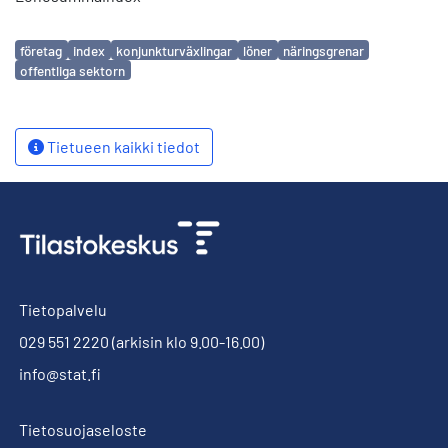
Avainsanat
företag
index
konjunkturväxlingar
löner
näringsgrenar
offentliga sektorn
Tietueen kaikki tiedot
Tietopalvelu
029 551 2220
(arkisin klo 9.00-16.00)
info@stat.fi
Tietosuojaseloste