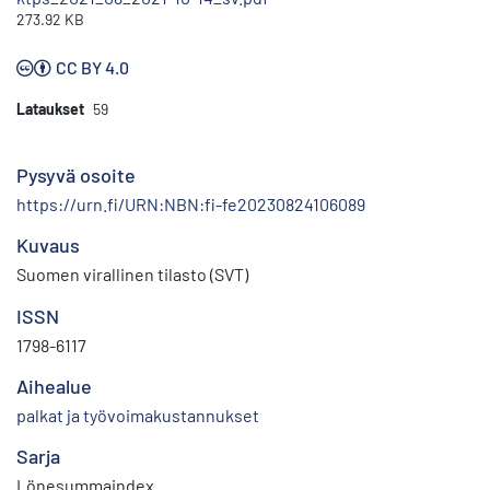
273.92 KB
CC BY 4.0
Lataukset
59
Pysyvä osoite
https://urn.fi/URN:NBN:fi-fe20230824106089
Kuvaus
Suomen virallinen tilasto (SVT)
ISSN
1798-6117
Aihealue
palkat ja työvoimakustannukset
Sarja
Lönesummaindex