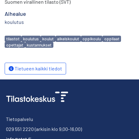
Suomen virallinen tilasto (SVT)
Aihealue
koulutus
Avainsanat
tilastot
koulutus
koulut
alkeiskoulut
oppikoulu
oppilaat
opettajat
kustannukset
Tietueen kaikki tiedot
Tietopalvelu
029 551 2220
(arkisin klo 9.00-16.00)
info@stat.fi