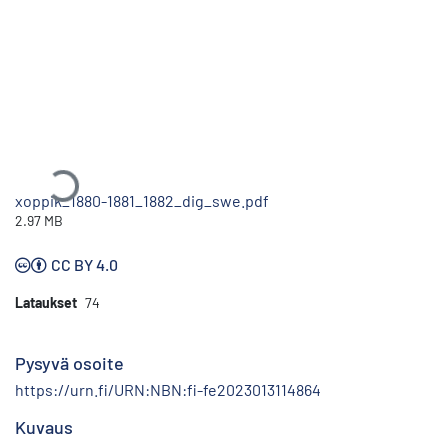
Ladataan...
xoppik_1880-1881_1882_dig_swe.pdf
2.97 MB
CC BY 4.0
Lataukset
74
Pysyvä osoite
https://urn.fi/URN:NBN:fi-fe2023013114864
Kuvaus