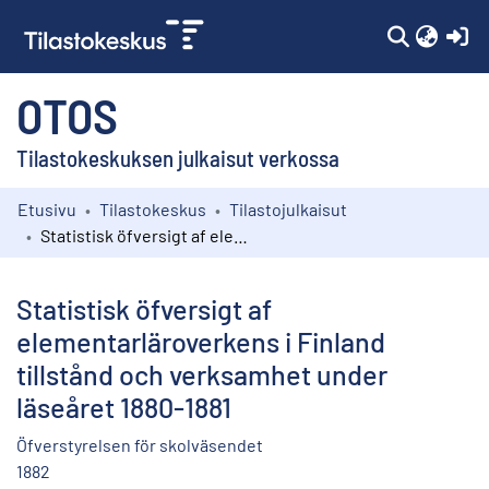
(c
OTOS
Tilastokeskuksen julkaisut verkossa
Etusivu
Tilastokeskus
Tilastojulkaisut
Kokoelmat
Statistisk öfversigt af elementarläroverkens i Finland tillstånd och verksamhet under läseåret 1880-1881
Selaa
Statistisk öfversigt af
elementarläroverkens i Finland
tillstånd och verksamhet under
läseåret 1880-1881
Öfverstyrelsen för skolväsendet
1882