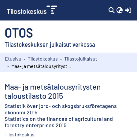
(c
OTOS
Tilastokeskuksen julkaisut verkossa
Etusivu
Tilastokeskus
Tilastojulkaisut
Kokoelmat
Maa- ja metsätalousyritysten taloustilasto 2015
Selaa
Maa- ja metsätalousyritysten
taloustilasto 2015
Statistik över jord- och skogsbruksföretagens
ekonomi 2015
Statistics on the finances of agricultural and
forestry enterprises 2015
Tilastokeskus