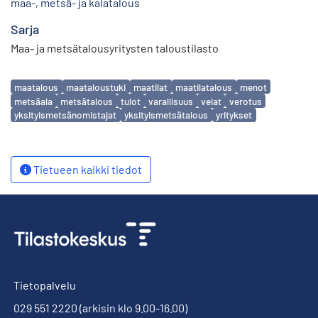
maa-, metsä- ja kalatalous
Sarja
Maa- ja metsätalousyritysten taloustilasto
Avainsanat
maatalous
maataloustuki
maatilat
maatilatalous
menot
metsäala
metsätalous
tulot
varallisuus
velat
verotus
yksityismetsänomistajat
yksityismetsätalous
yritykset
Tietueen kaikki tiedot
Tietopalvelu
029 551 2220
(arkisin klo 9.00-16.00)