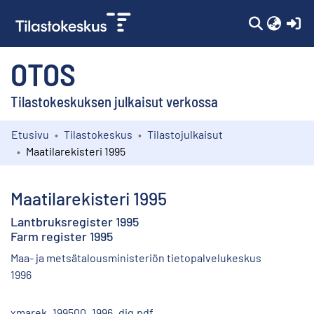
(c
OTOS
Tilastokeskuksen julkaisut verkossa
Etusivu
Tilastokeskus
Tilastojulkaisut
Kokoelmat
Maatilarekisteri 1995
Selaa
Maatilarekisteri 1995
Lantbruksregister 1995
Farm register 1995
Maa- ja metsätalousministeriön tietopalvelukeskus
1996
xmarek_199500_1996_dig.pdf