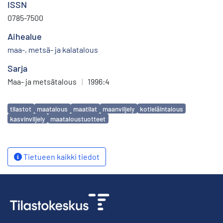
ISSN
0785-7500
Aihealue
maa-, metsä- ja kalatalous
Sarja
Maa- ja metsätalous
|
1996:4
Avainsanat
tilastot
maatalous
maatilat
maanviljely
kotieläintalous
kasvinviljely
maataloustuotteet
Tietueen kaikki tiedot