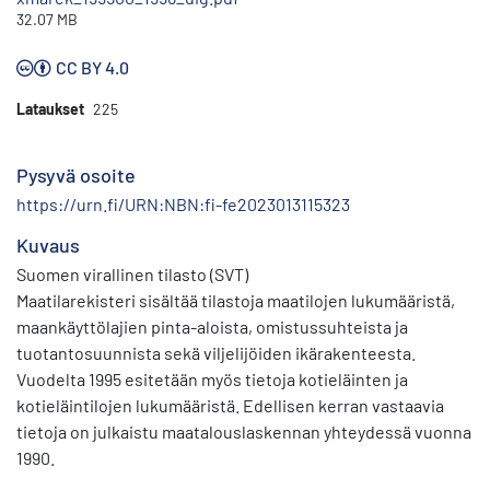
32.07 MB
CC BY 4.0
Lataukset
225
Pysyvä osoite
https://urn.fi/URN:NBN:fi-fe2023013115323
Kuvaus
Suomen virallinen tilasto (SVT)
Maatilarekisteri sisältää tilastoja maatilojen lukumääristä,
maankäyttölajien pinta-aloista, omistussuhteista ja
tuotantosuunnista sekä viljelijöiden ikärakenteesta.
Vuodelta 1995 esitetään myös tietoja kotieläinten ja
kotieläintilojen lukumääristä. Edellisen kerran vastaavia
tietoja on julkaistu maatalouslaskennan yhteydessä vuonna
1990.